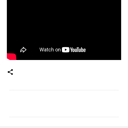
ค
ว
า
ม