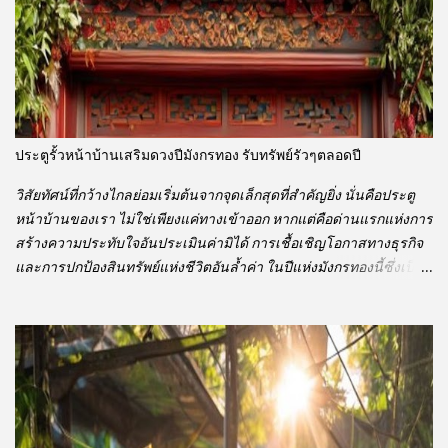
ให้เกิดประโยชน์หลายประการ อาทิ การสร้างมาตรฐานการรักษาที่
เป็นเอกภาพ การรวบรวมข้อมูลผู้ป่วยเพื่อการวิเคราะห์และพัฒนา
กระบวนทัศน์ทางการแพทย์ และการเพิ่มประสิทธิภาพในการบริหาร
จัดการทรัพยากร ซึ่งล้วนเป็นปัจจัยสำคัญในการยกระดับผลลัพธ์การ
รักษาโรคผิวหนังโดยรวม แนวคิดของการบูรณาการนี้มุ่งเน้นไปที่การ
ลดความซับซ้อนในการเข้าถึงบริการสำหรับผู้ป่วยที่ต้องเผชิญกับปัญหา
สิวเรื้อรัง การที่ผู้ป่วยไม่จำเป็นต้องโยกย้ายสถานที่รักษาบ่อยครั้งย่อมส่ง
ประตูรั้วหน้าบ้านเสริมดวงปีมังกรทอง รับทรัพย์รัวๆตลอดปี
ผลดีต่อความต่อเนื่องของกระบวนการบำบัดรักษา ลดภาระด้านเวลา
และค่าใช้จ่ายในการเดินทาง อีกทั้งยังเปิดโอกาสให้ทีมแพทย์ผู้
วิสัยทัศน์ที่กว้างไกลย่อมเริ่มต้นจากจุดเล็กสุดที่สำคัญยิ่ง นั่นคือประตู
เชี่ยวชาญสามารถแลกเปลี่ยนองค์ความรู้และประสบการณ์จากกรณี
หน้าบ้านของเรา ไม่ใช่เพียงแค่ทางเข้าออก หากแต่คือด่านแรกแห่งการ
ศึกษาที่หลากหลา...
สร้างความประทับใจอันประเมินค่ามิได้ การเชื้อเชิญโอกาสทางธุรกิจ
และการปกป้องสินทรัพย์แห่งชีวิตอันล้ำค่า ในปีแห่งมังกรทองนี้ซึ่งเป็น
สัญลักษณ์แห่งอำนาจ ความมั่งคั่ง และการเปลี่ยนแปลงอันยิ่งใหญ่ การ
ให้ความสำคัญกับประตูรั้วหน้าบ้านจึงเป็นเสมือนการวางกลยุทธ์ทาง
ธุรกิจอันชาญฉลาด เพื่อเปิดรับกระแสแห่งความรุ่งเรืองระดับโลกอย่าง
เต็มที่และต่อเนื่องไร้ขีดจำกัด ประตูนี้คือการแสดงออกถึงความพร้อมใน
การก้าวสู่ความสำเร็จครั้งยิ่งใหญ่ การลงทุนในส่วนนี้จึงมิใช่เพียงค่าใช้
จ่าย หากแต่เป็นการสร้างสินทรัพย์ที่มองไม่เห็นแต่ให้ผลตอบแทน
มหาศาล มันคือการส่งสัญญาณอันทรงพลังจากภายในสู่ภายนอกสู่