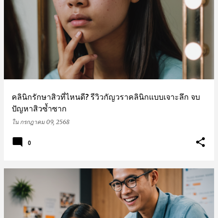
บ
ท
ค
ว
า
คลินิกรักษาสิวที่ไหนดี? รีวิวกัญวราคลินิกแบบเจาะลึก จบ
ม
ปัญหาสิวซ้ำซาก
ใน
กรกฎาคม 09, 2568
0